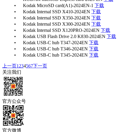
•
Kodak MicroSD card(A1)-2024EN-1
下载
•
Kodak Internal SSD X410-2024EN
下载
•
Kodak Internal SSD X350-2024EN
下载
•
Kodak Internal SSD X300-2024EN
下载
•
Kodak Internal SSD X120PRO-2024EN
下载
•
Kodak USB Flash Drive 2.0 K830-2024EN
下载
•
Kodak USB-C hub T347-2024EN
下载
•
Kodak USB-C hub T346-2024EN
下载
•
Kodak USB-C hub T345-2024EN
下载
上一页
1
2
3
4
5
6
7
下一页
关注我们
官方公众号
官方微博