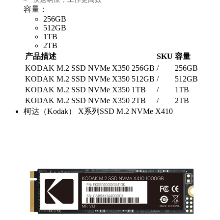
容量：
256GB
512GB
1TB
2TB
产品描述
SKU
容量
KODAK M.2 SSD NVMe X350 256GB
/
256GB
KODAK M.2 SSD NVMe X350 512GB
/
512GB
KODAK M.2 SSD NVMe X350 1TB
/
1TB
KODAK M.2 SSD NVMe X350 2TB
/
2TB
柯达（Kodak） X系列SSD M.2 NVMe X410