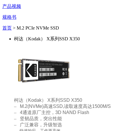
产品视频
规格书
首页
> M.2 PCIe NVMe SSD
柯达（Kodak） X系列SSD X350
柯达（
Kodak
）
X
系列
SSD X350
–
M.2(NVMe)
高速
SSD,
读取速度高达
1500M/S
–
4
通道原厂主控，
3D NAND Flash
–
坚韧品质，突出性能
–
广泛兼容，升级智选
–
快速响应，工作更高效