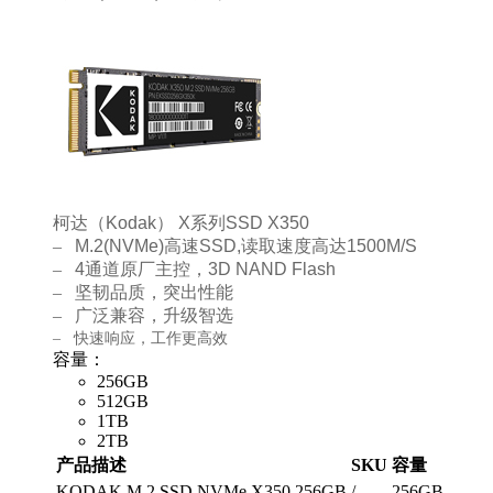
柯达（
Kodak
）
X
系列
SSD X350
–
M.2(NVMe)
高速
SSD,
读取速度高达
1500M/S
–
4
通道原厂主控，
3D NAND Flash
–
坚韧品质，突出性能
–
广泛兼容，升级智选
–
快速响应，工作更高效
容量：
256GB
512GB
1TB
2TB
产品描述
SKU
容量
KODAK M.2 SSD NVMe X350 256GB
/
256GB