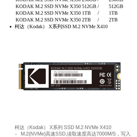
KODAK M.2 SSD NVMe X350 512GB
/
512GB
KODAK M.2 SSD NVMe X350 1TB
/
1TB
KODAK M.2 SSD NVMe X350 2TB
/
2TB
柯达（Kodak） X系列SSD M.2 NVMe X410
柯达（
Kodak
）
X
系列
SSD M.2 NVMe X410
–
M.2(NVMe)
高速
SSD,
读取速度高达
7000M/S，写入