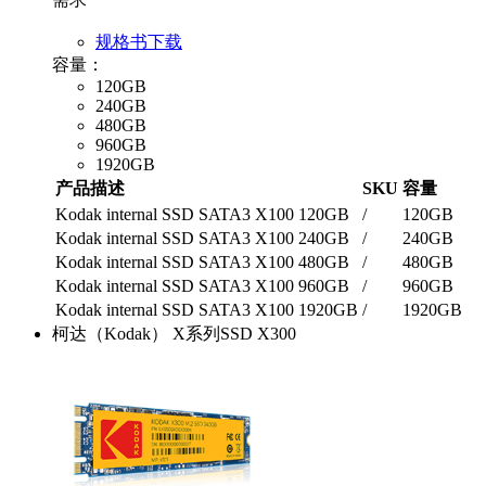
规格书下载
容量：
120GB
240GB
480GB
960GB
1920GB
产品描述
SKU
容量
Kodak internal SSD SATA3 X100 120GB
/
120GB
Kodak internal SSD SATA3 X100 240GB
/
240GB
Kodak internal SSD SATA3 X100 480GB
/
480GB
Kodak internal SSD SATA3 X100 960GB
/
960GB
Kodak internal SSD SATA3 X100 1920GB
/
1920GB
柯达（Kodak） X系列SSD X300