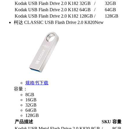
Kodak USB Flash Drive 2.0 K182 32GB
/
32GB
Kodak USB Flash Drive 2.0 K182 64GB
/
64GB
Kodak USB Flash Drive 2.0 K182 128GB
/
128GB
柯达 CLASSIC USB Flash Drive 2.0 K820
New
规格书下载
容量：
8GB
16GB
32GB
64GB
128GB
产品描述
SKU
容量
Kodak USB Metal Flash Drive 2.0 K820 8GB
/
8GB