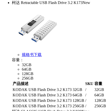
柯达 Retractable USB Flash Drive 3.2 K173
New
规格书下载
容量：
32GB
64GB
128GB
256GB
产品描述
SKU
容量
KODAK USB Flash Drive 3.2 K173 32GB
/
32GB
KODAK USB Flash Drive 3.2 K173 64GB
/
64GB
KODAK USB Flash Drive 3.2 K173 128GB
/
128GB
KODAK USB Flash Drive 3.2 K173 256GB
/
256GB