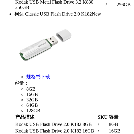
Kodak USB Metal Flash Drive 3.2 K830
/
256GB
256GB
柯达 Classic USB Flash Drive 2.0 K182
New
规格书下载
容量：
8GB
16GB
32GB
64GB
128GB
产品描述
SKU
容量
Kodak USB Flash Drive 2.0 K182 8GB
/
8GB
Kodak USB Flash Drive 2.0 K182 16GB
/
16GB